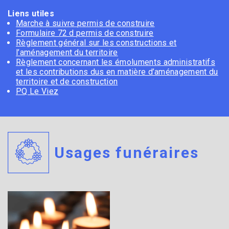
Liens utiles
Marche à suivre permis de construire
Formulaire 72 d permis de construire
Règlement général sur les constructions et
l’aménagement du territoire
Règlement concernant les émoluments administratifs
et les contributions dus en matière d’aménagement du
territoire et de construction
PQ Le Viez
Usages funéraires