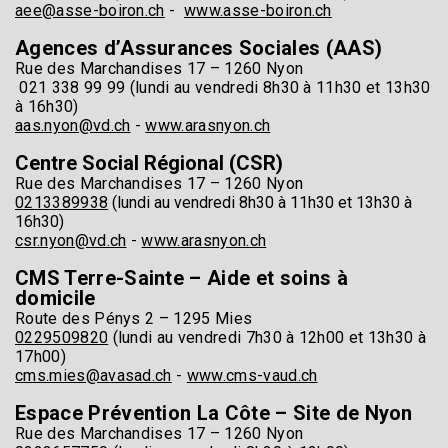
aee@asse-boiron.ch
-
www.asse-boiron.ch
Agences d’Assurances Sociales (AAS)
Rue des Marchandises 17 – 1260 Nyon
021 338 99 99 (lundi au vendredi 8h30 à 11h30 et 13h30
à 16h30)
aas.nyon@vd.ch
-
www.arasnyon.ch
Centre Social Régional (CSR)
Rue des Marchandises 17 – 1260 Nyon
0213389938
(lundi au vendredi 8h30 à 11h30 et 13h30 à
16h30)
csr.nyon@vd.ch
-
www.arasnyon.ch
CMS Terre-Sainte – Aide et soins à
domicile
Route des Pénys 2 – 1295 Mies
0229509820
(lundi au vendredi 7h30 à 12h00 et 13h30 à
17h00)
cms.mies@avasad.ch
-
www.cms-vaud.ch
Espace Prévention La Côte – Site de Nyon
Rue des Marchandises 17 – 1260 Nyon