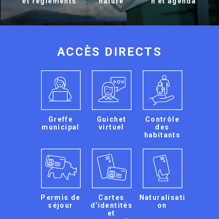
et règlements
nature
n et agenda
ACCÈS DIRECTS
Greffe
Guichet
Contrôle
municipal
virtuel
des
habitants
Permis de
Cartes
Naturalisati
séjour
d'identités
on
et