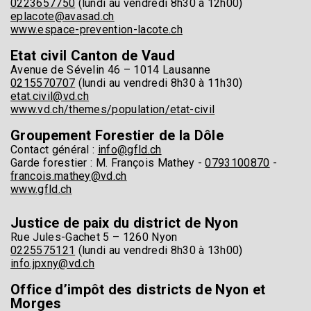
0223657750
(lundi au vendredi 8h30 à 12h00)
eplacote@avasad.ch
www.espace-prevention-lacote.ch
Etat civil Canton de Vaud
Avenue de Sévelin 46 – 1014 Lausanne
0215570707
(lundi au vendredi 8h30 à 11h30)
etat.civil@vd.ch
www.vd.ch/themes/population/etat-civil
Groupement Forestier de la Dôle
Contact général :
info@gfld.ch
Garde forestier : M. François Mathey -
0793100870
-
francois.mathey@vd.ch
www.gfld.ch
Justice de paix du district de Nyon
Rue Jules-Gachet 5 – 1260 Nyon
0225575121
(lundi au vendredi 8h30 à 13h00)
info.jpxny@vd.ch
Office d’impôt des districts de Nyon et
Morges