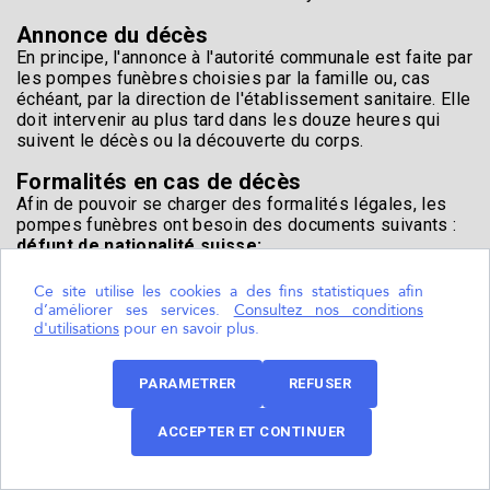
Annonce du décès
En principe, l'annonce à l'autorité communale est faite par
les pompes funèbres choisies par la famille ou, cas
échéant, par la direction de l'établissement sanitaire. Elle
doit intervenir au plus tard dans les douze heures qui
suivent le décès ou la découverte du corps.
Formalités en cas de décès
Afin de pouvoir se charger des formalités légales, les
pompes funèbres ont besoin des documents suivants :
défunt de nationalité suisse:
marié, veuf, séparé ou divorcé: certificat de famille ou,
à défaut, acte de famille de moins de 6 mois
Ce site utilise les cookies a des fins statistiques afin
célibataire : certificat individuel d'état civil (de moins
d’améliorer ses services.
Consultez nos conditions
d'utilisations
pour en savoir plus.
de 6 mois)
défunt de nationalité étrangère:
PARAMETRER
REFUSER
livret de famille, acte de naissance, acte de mariage,
passeport, ou tout document officiel permettant à
l'officier d'état civil de déterminer la situation familiale,
ACCEPTER ET CONTINUER
de même que la filiation de la personne décédée