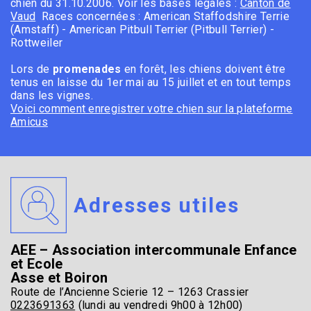
chien du 31.10.2006. Voir les bases légales :
Canton de
Vaud
Races concernées : American Staffodshire Terrie
(Amstaff) - American Pitbull Terrier (Pitbull Terrier) -
Rottweiler
Lors de
promenades
en forêt, les chiens doivent être
tenus en laisse du 1er mai au 15 juillet et en tout temps
dans les vignes.
Voici comment enregistrer votre chien sur la plateforme
Amicus
Adresses utiles
AEE – Association intercommunale Enfance
et Ecole
Asse et Boiron
Route de l’Ancienne Scierie 12 – 1263 Crassier
0223691363
(lundi au vendredi 9h00 à 12h00)