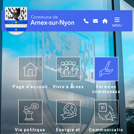
MENU
Page d'accueil
Vivre à Arnex
Services
communaux
Vie politique
Energie et
Communicatio