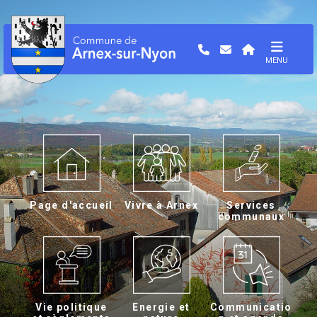
MENU
Page d'accueil
Vivre à Arnex
Services
communaux
Vie politique
Energie et
Communicatio