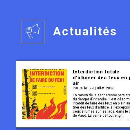
Actualités
Interdiction totale
d’allumer des feux en 
air
Parue le: 29 juillet 2026
En raison de la sécheresse persist
du danger d'incendie, il est désorm
interdit de faire des feux en plein ai
tirer des feux d'artifice, à l'exceptio
ceux allumés sur les lacs, dans le
de Vaud. La vente de tout engin
pyrotechnique est aussi suspendue
nouvel avis. Ces mesures s'appliqu
également aux festivités du 1er aoû