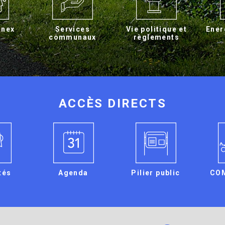
rnex
Services
Vie politique et
Ener
communaux
règlements
ACCÈS DIRECTS
tés
Agenda
Pilier public
CO