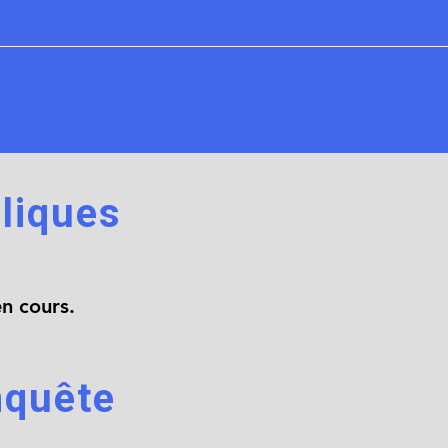
liques
en cours.
nquête