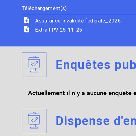
Téléchargement(s)
Assurance-invalidité fédérale_2026
Extrait PV 25-11-25
Enquêtes pub
Actuellement il n'y a aucune enquête 
Dispense d'e