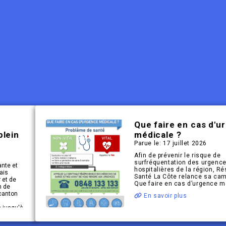
Que faire en cas d'u
plein
médicale ?
Parue le: 17 juillet 2026
Afin de prévenir le risque de
surfréquentation des urgenc
ante et
hospitalières de la région, R
ais
Santé La Côte relance sa ca
r et de
Que faire en cas d’urgence m
n de
 canton
En savoir plus
 jusqu'à
ent
t.