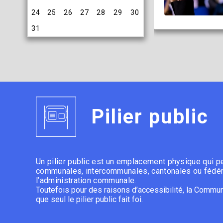
24
25
26
27
28
29
30
31
Pilier public
Un pilier public est un emplacement physique qui pe
communales, intercommunales, cantonales ou fédéral
l’administration communale.
Toutefois pour des raisons d’accessibilité, la Commun
que seul le pilier public fait foi.