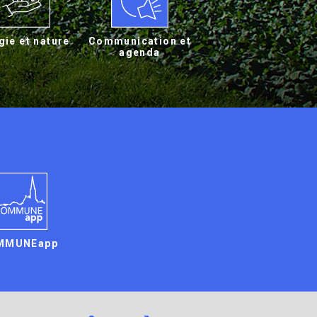
gie et nature
Communication et
agenda
MMUNEapp