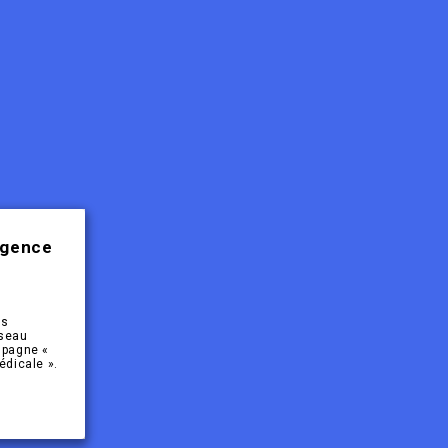
rgence
es
éseau
mpagne «
édicale ».