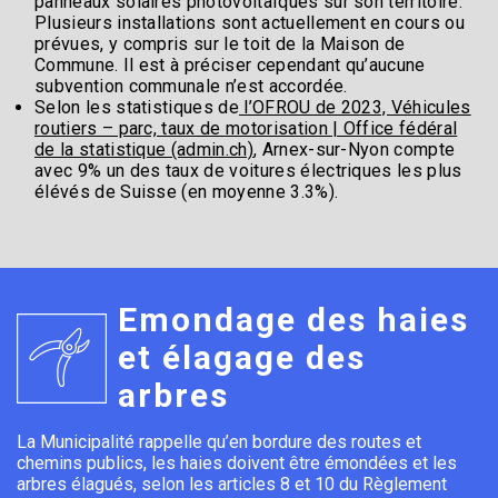
panneaux solaires photovoltaïques sur son territoire.
Plusieurs installations sont actuellement en cours ou
prévues, y compris sur le toit de la Maison de
Commune. Il est à préciser cependant qu’aucune
subvention communale n’est accordée.
Selon les statistiques de
l’OFROU de 2023, Véhicules
routiers – parc, taux de motorisation | Office fédéral
de la statistique (admin.ch)
, Arnex-sur-Nyon compte
avec 9% un des taux de voitures électriques les plus
élévés de Suisse (en moyenne 3.3%).
Emondage des haies
et élagage des
arbres
La Municipalité rappelle qu’en bordure des routes et
chemins publics, les haies doivent être émondées et les
arbres élagués, selon les articles 8 et 10 du Règlement