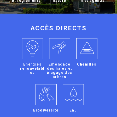
et règlements
nature
n et agenda
ACCÈS DIRECTS
Energies
Emondage
Chenilles
renouvelabl
des haies et
es
élagage des
arbres
Biodiversité
Eau