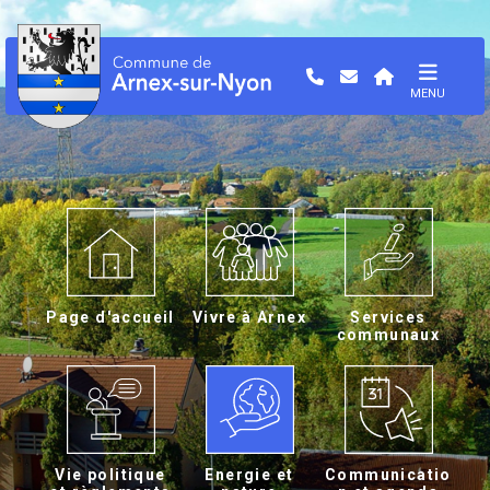
MENU
Page d'accueil
Vivre à Arnex
Services
communaux
Vie politique
Energie et
Communicatio