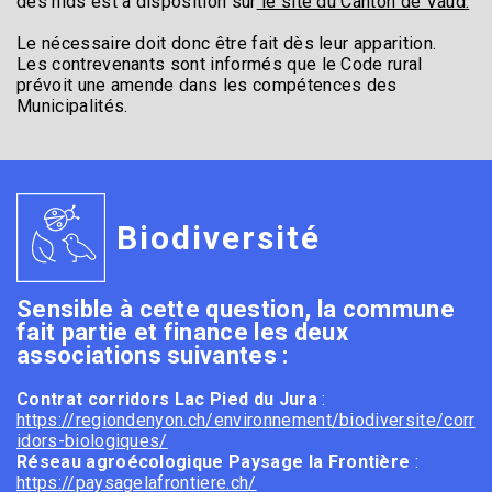
des nids est à disposition sur
le site du Canton de Vaud.
Le nécessaire doit donc être fait dès leur apparition.
Les contrevenants sont informés que le Code rural
prévoit une amende dans les compétences des
Municipalités.
Biodiversité
Sensible à cette question, la commune
fait partie et finance les deux
associations suivantes :
Contrat corridors Lac Pied du Jura
:
https://regiondenyon.ch/environnement/biodiversite/corr
idors-biologiques/
Réseau agroécologique Paysage la Frontière
:
https://paysagelafrontiere.ch/