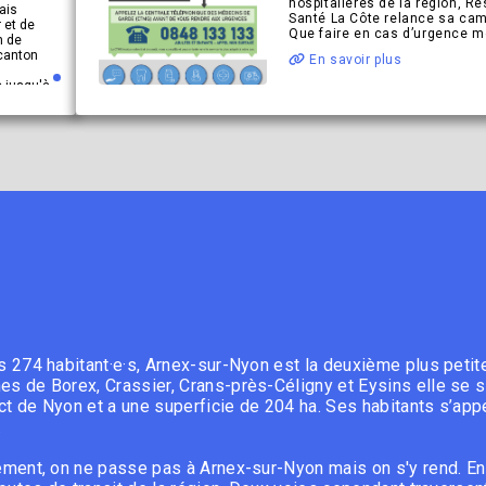
hospitalières de la région, R
ais
Santé La Côte relance sa ca
r et de
Que faire en cas d’urgence m
n de
 canton
En savoir plus
 jusqu'à
ent
t.
 274 habitant·e·s, Arnex-sur-Nyon est la deuxième plus peti
 de Borex, Crassier, Crans-près-Céligny et Eysins elle se si
ict de Nyon et a une superficie de 204 ha. Ses habitants s’a
.
ment, on ne passe pas à Arnex-sur-Nyon mais on s'y rend. E