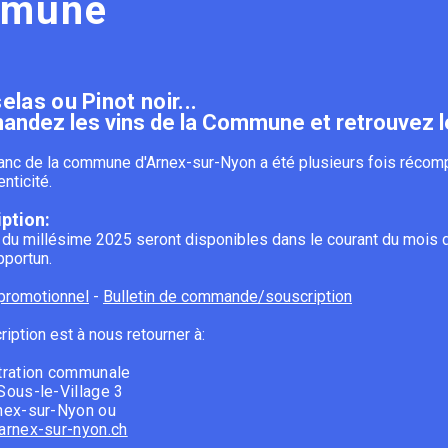
mmune
las ou Pinot noir...
dez les vins de la Commune et retrouvez le g
lanc de la commune d'Arnex-sur-Nyon a été plusieurs fois réco
enticité.
iption:
 du millésime 2025 seront disponibles dans le courant du mois de
portun.
 promotionnel
-
Bulletin de commande/souscription
ription est à nous retourner à:
tration communale
ous-le-Village 3
nex-sur-Nyon ou
arnex-sur-nyon.ch