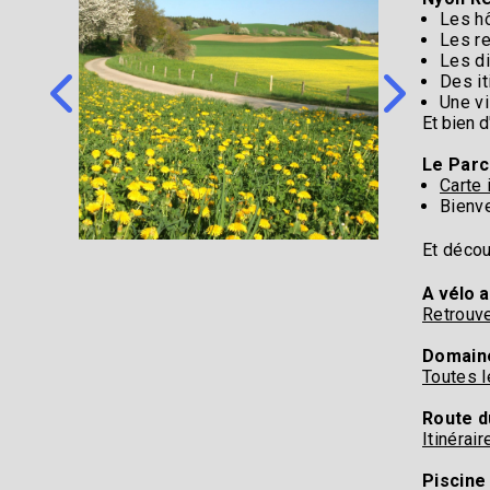
Les h
Les re
Les di
Des it
Une vi
Et bien 
Le Parc
Carte 
Bienv
Et décou
A vélo a
Retrouve
Domaine
Toutes l
Route d
Itinérai
Piscine