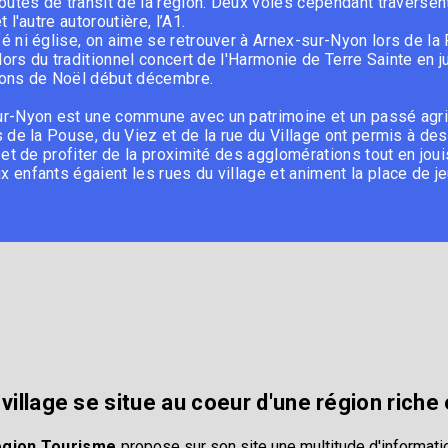
routes de transit de la région. Deux voies cependant traversent e
t l'autre autoroutière, l’A1.
é ni église, on aime se retrouver à Arnex-sur-Nyon lors de la
, lors du traditionnel concert de l'Harmonie de Terre Sainte en 
ions de Noël début décembre.
r-Nyon est une commune avec un patrimoine et un passé agric
s de la Pouse, du Viez et de la rue du Village ont permis à des
r et de profiter de la proximité des agglomérations tout en jou
 enfants égaient les rues du village et animent la place de j
village se situe au coeur d'une région riche 
égion Tourisme
propose sur son site une multitude d'informatio