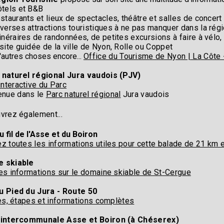
ôtels et B&B
staurants et lieux de spectacles, théâtre et salles de concert
verses attractions touristiques à ne pas manquer dans la régi
inéraires de randonnées, de petites excursions à faire à vélo,
site guidée de la ville de Nyon, Rolle ou Coppet
d'autres choses encore...
Office du Tourisme de Nyon | La Côte 
 naturel régional Jura vaudois (PJV)
interactive du Parc
enue dans le
Parc naturel régional
Jura vaudois
vrez également...
u fil de l'Asse et du Boiron
z toutes les informations utiles pour cette balade de 21 km e
 skiable
es informations sur le domaine skiable de St-Cergue
u Pied du Jura - Route 50
res, étapes et informations complètes
 intercommunale Asse et Boiron (à Chéserex)