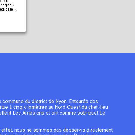
éseau
mpagne «
édicale ».
te commune du district de Nyon. Entourée des
tue à cinq kilomètres au Nord-Ouest du chef-lieu
ppellent Les Arnésiens et ont comme sobriquet Lé
n effet, nous ne sommes pas desservis directement