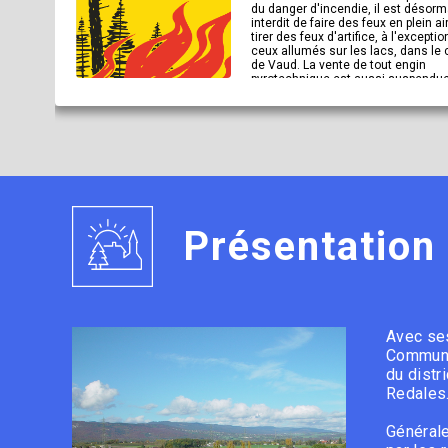
du danger d'incendie, il est désorm
interdit de faire des feux en plein ai
tirer des feux d'artifice, à l'exceptio
ceux allumés sur les lacs, dans le
de Vaud. La vente de tout engin
pyrotechnique est aussi suspendue
nouvel avis. Ces mesures s'appliqu
également aux festivités du 1er aoû
En savoir plus
Présentation
Avec ses
Communes
du distr
Redales
Générale