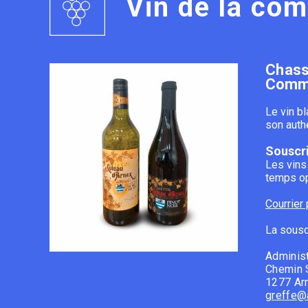
Vin de la co
Chasse
Comman
Le vin b
son auth
Souscr
Les vins
temps op
Courrier
La sousc
Adminis
Chemin S
1277 Ar
greffe@