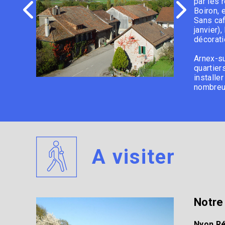
par les 
Boiron, e
Sans caf
janvier)
décorat
Arnex-su
quartier
installe
nombreux
A visiter
Notre 
Nyon R