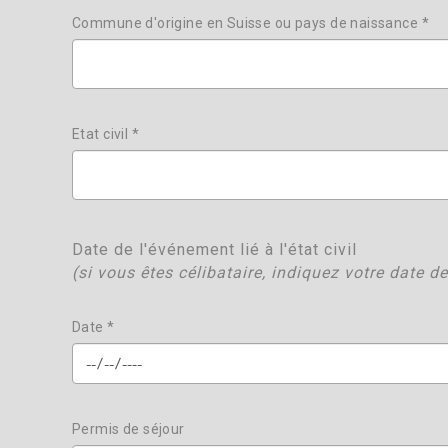
Commune d'origine en Suisse ou pays de naissance *
Etat civil *
Date de l'événement lié à l'état civil
(si vous êtes célibataire, indiquez votre date d
Date *
Permis de séjour