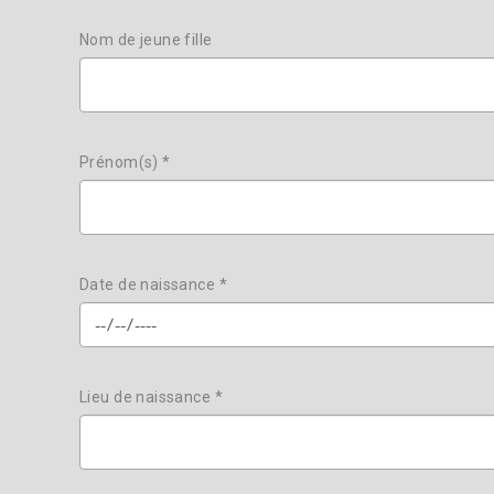
Nom de jeune fille
Prénom(s) *
Date de naissance *
Lieu de naissance *