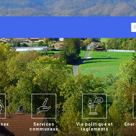
rnex
Services
Vie politique et
Ener
communaux
règlements