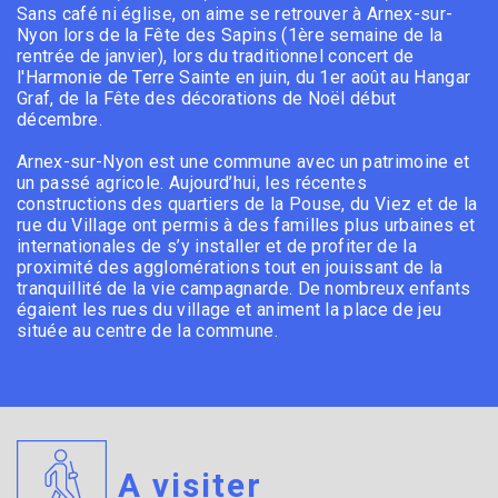
Sans café ni église, on aime se retrouver à Arnex-sur-
Nyon lors de la Fête des Sapins (1ère semaine de la
rentrée de janvier), lors du traditionnel concert de
l'Harmonie de Terre Sainte en juin, du 1er août au Hangar
Graf, de la Fête des décorations de Noël début
décembre.
Arnex-sur-Nyon est une commune avec un patrimoine et
un passé agricole. Aujourd’hui, les récentes
constructions des quartiers de la Pouse, du Viez et de la
rue du Village ont permis à des familles plus urbaines et
internationales de s’y installer et de profiter de la
proximité des agglomérations tout en jouissant de la
tranquillité de la vie campagnarde. De nombreux enfants
égaient les rues du village et animent la place de jeu
située au centre de la commune.
A visiter