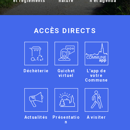
et règlements
nature
n et agenda
ACCÈS DIRECTS
Déchèterie
Guichet
L'app de
virtuel
votre
Commune
Actualités
Présentatio
A visiter
n