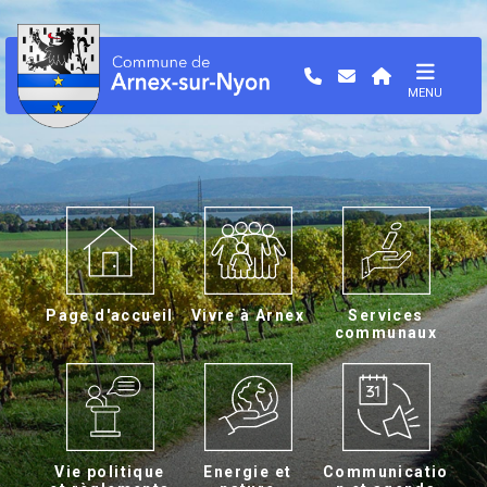
MENU
Page d'accueil
Vivre à Arnex
Services
communaux
Vie politique
Energie et
Communicatio